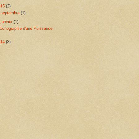
015
(2)
►
septembre
(1)
▼
janvier
(1)
Echographie d'une Puissance
014
(3)