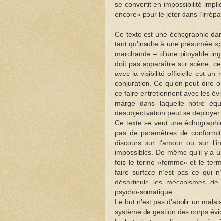
se convertit en impossibilité imp
encore» pour le jeter dans l’irrép
Ce texte est une échographie dans
tant qu’insulte à une présumée «p
marchande – d’une pitoyable ing
doit pas apparaître sur scène, ce 
avec la visibilité officielle est 
conjuration. Ce qu’on peut dire 
ce faire entretiennent avec les év
marge dans laquelle notre équi
désubjectivation peut se déployer 
Ce texte se veut une échographie
pas de paramètres de conformité
discours sur l’amour ou sur l’i
impossibles. De même qu’il y a un
fois le terme «femme» et le term
faire surface n’est pas ce qui 
désarticule les mécanismes de 
psycho-somatique.
Le but n’est pas d’abolir un mala
système de gestion des corps év