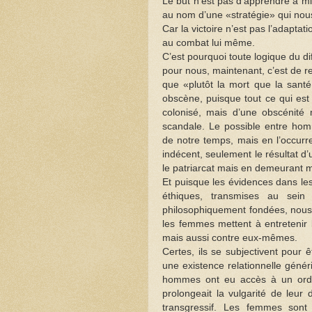
Le but n’est pas d’apprendre à mi
au nom d’une «stratégie» qui nous
Car la victoire n’est pas l’adapt
au combat lui même.
C’est pourquoi toute logique du d
pour nous, maintenant, c’est de re
que «plutôt la mort que la santé
obscène, puisque tout ce qui est 
colonisé, mais d’une obscénité m
scandale. Le possible entre hom
de notre temps, mais en l’occurr
indécent, seulement le résultat d’u
le patriarcat mais en demeurant 
Et puisque les évidences dans l
éthiques, transmises au sein
philosophiquement fondées, nous
les femmes mettent à entretenir 
mais aussi contre eux-mêmes.
Certes, ils se subjectivent pour 
une existence relationnelle génér
hommes ont eu accès à un ordr
prolongeait la vulgarité de leur
transgressif. Les femmes sont