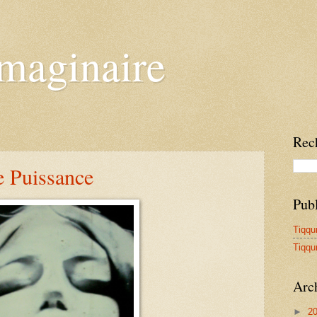
Imaginaire
Rec
e Puissance
Publ
Tiqqu
Tiqqu
Arc
►
2