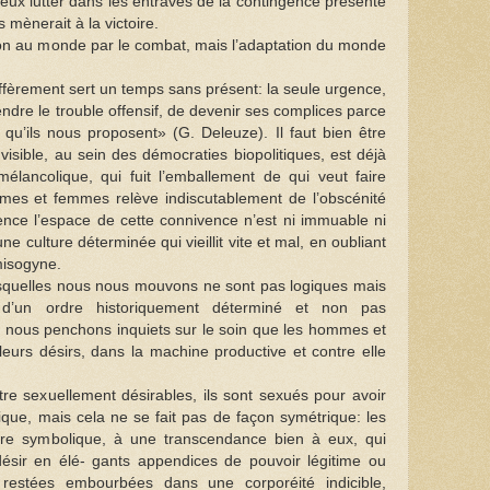
eux lutter dans les entraves de la contingence présente
 mènerait à la victoire.
ation au monde par le combat, mais l’adaptation du monde
iffèrement sert un temps sans présent: la seule urgence,
ndre le trouble offensif, de devenir ses complices parce
 qu’ils nous proposent» (G. Deleuze). Il faut bien être
visible, au sein des démocraties biopolitiques, est déjà
élancolique, qui fuit l’emballement de qui veut faire
mes et femmes relève indiscutablement de l’obscénité
ence l’espace de cette connivence n’est ni immuable ni
ne culture déterminée qui vieillit vite et mal, en oubliant
misogyne.
esquelles nous nous mouvons ne sont pas logiques mais
 d’un ordre historiquement déterminé et non pas
 nous penchons inquiets sur le soin que les hommes et
leurs désirs, dans la machine productive et contre elle
être sexuellement désirables, ils sont sexués pour avoir
ique, mais cela ne se fait pas de façon symétrique: les
e symbolique, à une transcendance bien à eux, qui
 désir en élé- gants appendices de pouvoir légitime ou
 restées embourbées dans une corporéité indicible,