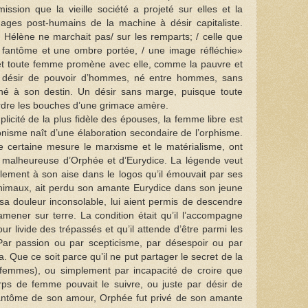
ission que la vieille société a projeté sur elles et la
ouages post-humains de la machine à désir capitaliste.
– Hélène ne marchait pas/ sur les remparts; / celle que
n fantôme et une ombre portée, / une image réfléchie»
. et toute femme promène avec elle, comme la pauvre et
n désir de pouvoir d’hommes, né entre hommes, sans
aché à son destin. Un désir sans marge, puisque toute
tordre les bouches d’une grimace amère.
licité de la plus fidèle des épouses, la femme libre est
onisme naît d’une élaboration secondaire de l’orphisme.
e certaine mesure le marxisme et le matérialisme, ont
our malheureuse d’Orphée et d’Eurydice. La légende veut
llement à son aise dans le logos qu’il émouvait par ses
animaux, ait perdu son amante Eurydice dans son jeune
sa douleur inconsolable, lui aient permis de descendre
ener sur terre. La condition était qu’il l’accompagne
ur livide des trépassés et qu’il attende d’être parmi les
 Par passion ou par scepticisme, par désespoir ou par
 Que ce soit parce qu’il ne put partager le secret de la
femmes), ou simplement par incapacité de croire que
ps de femme pouvait le suivre, ou juste par désir de
 fantôme de son amour, Orphée fut privé de son amante