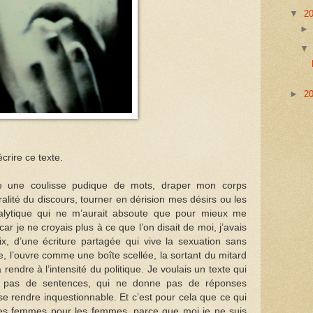
▼
2
►
2
rire ce texte.
ère une coulisse pudique de mots, draper mon corps
alité du discours, tourner en dérision mes désirs ou les
nalytique qui ne m’aurait absoute que pour mieux me
 car je ne croyais plus à ce que l’on disait de moi, j’avais
ix, d’une écriture partagée qui vive la sexuation sans
e, l’ouvre comme une boîte scellée, la sortant du mitard
 rendre à l’intensité du politique. Je voulais un texte qui
e pas de sentences, qui ne donne pas de réponses
se rendre inquestionnable. Et c’est pour cela que ce qui
r les femmes pour les femmes, parce que moi je ne suis