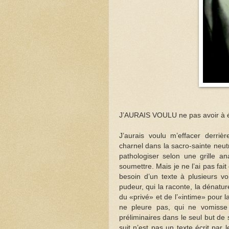
J’AURAIS VOULU ne pas avoir à éc
J’aurais voulu m’effacer derri
charnel dans la sacro-sainte neutr
pathologiser selon une grille a
soumettre. Mais je ne l’ai pas fait
besoin d’un texte à plusieurs vo
pudeur, qui la raconte, la dénatur
du «privé» et de l’«intime» pour la
ne pleure pas, qui ne vomiss
préliminaires dans le seul but de 
suit n’est pas un texte écrit pa