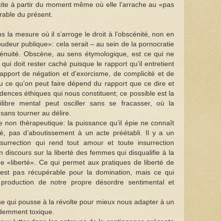
licite à partir du moment même où elle l’arrache au «pas
arable du présent.
 la mesure où il s’arroge le droit à l’obscénité, non en
udeur publique»: cela serait – au sein de la pornocratie
énuité. Obscène, au sens étymologique, est ce qui ne
qui doit rester caché puisque le rapport qu’il entretient
un rapport de négation et d’exorcisme, de complicité et de
ou ce qu’on peut faire dépend du rapport que ce dire et
idences éthiques qui nous constituent; ce possible est la
libre mental peut osciller sans se fracasser, où la
sans tourner au délire.
 non thérapeutique: la puissance qu’il épie ne connaît
, pas d’aboutissement à un acte préétabli. Il y a un
nsurrection qui rend tout amour et toute insurrection
 discours sur la liberté des femmes qui disqualifie à la
e «liberté». Ce qui permet aux pratiques de liberté de
n’est pas récupérable pour la domination, mais ce qui
production de notre propre désordre sentimental et
ise qui pousse à la révolte pour mieux nous adapter à un
idemment toxique.