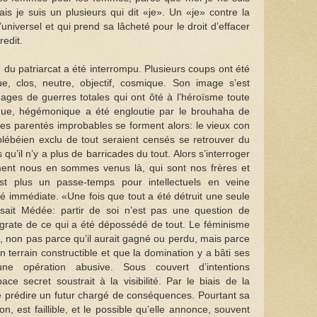
is je suis un plusieurs qui dit «je». Un «je» contre la
’universel et qui prend sa lâcheté pour le droit d’effacer
redit.
 du patriarcat a été interrompu. Plusieurs coups ont été
ue, clos, neutre, objectif, cosmique. Son image s’est
ages de guerres totales qui ont ôté à l’héroïsme toute
que, hégémonique a été engloutie par le brouhaha de
es parentés improbables se forment alors: le vieux con
ébéien exclu de tout seraient censés se retrouver du
u’il n’y a plus de barricades du tout. Alors s’interroger
nt nous en sommes venus là, qui sont nos frères et
t plus un passe-temps pour intellectuels en veine
té immédiate. «Une fois que tout a été détruit une seule
ait Médée: partir de soi n’est pas une question de
grate de ce qui a été dépossédé de tout. Le féminisme
s, non pas parce qu’il aurait gagné ou perdu, mais parce
 terrain constructible et que la domination y a bâti ses
une opération abusive. Sous couvert d’intentions
ace secret soustrait à la visibilité. Par le biais de la
 de prédire un futur chargé de conséquences. Pourtant sa
n, est faillible, et le possible qu’elle annonce, souvent