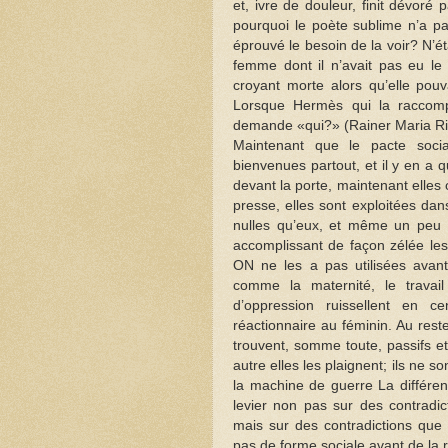
et, ivre de douleur, finit dévoré
pourquoi le poète sublime n’a pa
éprouvé le besoin de la voir? N’ét
femme dont il n’avait pas eu le 
croyant morte alors qu’elle pouv
Lorsque Hermès qui la raccompag
demande «qui?» (Rainer Maria Ri
Maintenant que le pacte socia
bienvenues partout, et il y en a q
devant la porte, maintenant elles o
presse, elles sont exploitées da
nulles qu’eux, et même un peu 
accomplissant de façon zélée le
ON ne les a pas utilisées avant
comme la maternité, le travai
d’oppression ruissellent en c
réactionnaire au féminin. Au rest
trouvent, somme toute, passifs 
autre elles les plaignent; ils ne
la machine de guerre La différen
levier non pas sur des contradic
mais sur des contradictions que 
pas de forme sociale avant de la r