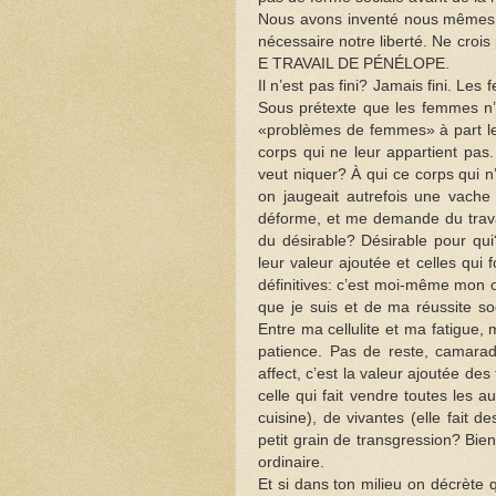
Nous avons inventé nous mêmes, p
nécessaire notre liberté. Ne crois
E TRAVAIL DE PÉNÉLOPE.
Il n’est pas fini? Jamais fini. Le
Sous prétexte que les femmes n’e
«problèmes de femmes» à part le
corps qui ne leur appartient pas. 
veut niquer? À qui ce corps qui n
on jaugeait autrefois une vache 
déforme, et me demande du travai
du désirable? Désirable pour qui?
leur valeur ajoutée et celles qui
définitives: c’est moi-même mon 
que je suis et de ma réussite soc
Entre ma cellulite et ma fatigue
patience. Pas de reste, camarade
affect, c’est la valeur ajoutée de
celle qui fait vendre toutes les a
cuisine), de vivantes (elle fait d
petit grain de transgression? Bie
ordinaire.
Et si dans ton milieu on décrète 