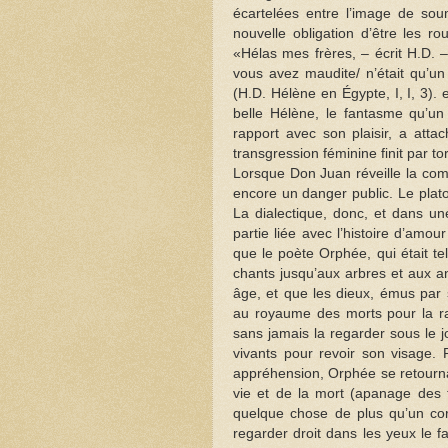
écartelées entre l’image de soum
nouvelle obligation d’être les r
«Hélas mes frères, – écrit H.D. 
vous avez maudite/ n’était qu’u
(H.D. Hélène en Égypte, I, I, 3)
belle Hélène, le fantasme qu’u
rapport avec son plaisir, a att
transgression féminine finit par 
Lorsque Don Juan réveille la comp
encore un danger public. Le plat
La dialectique, donc, et dans un
partie liée avec l’histoire d’am
que le poète Orphée, qui était te
chants jusqu’aux arbres et aux 
âge, et que les dieux, émus par 
au royaume des morts pour la ram
sans jamais la regarder sous le jo
vivants pour revoir son visage.
appréhension, Orphée se retourna.
vie et de la mort (apanage des 
quelque chose de plus qu’un cor
regarder droit dans les yeux le