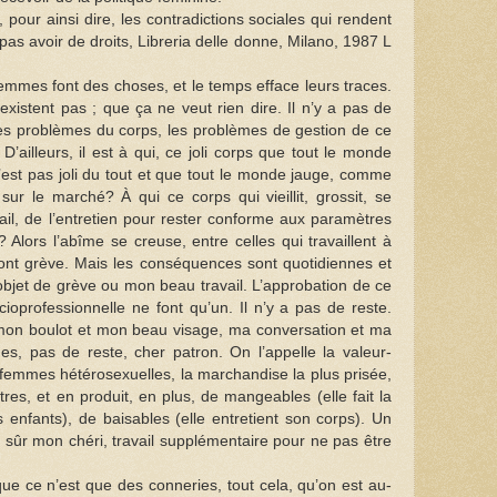
our ainsi dire, les contradictions sociales qui rendent
 pas avoir de droits, Libreria delle donne, Milano, 1987 L
s femmes font des choses, et le temps efface leurs traces.
xistent pas ; que ça ne veut rien dire. Il n’y a pas de
s problèmes du corps, les problèmes de gestion de ce
D’ailleurs, il est à qui, ce joli corps que tout le monde
’est pas joli du tout et que tout le monde jauge, comme
sur le marché? À qui ce corps qui vieillit, grossit, se
l, de l’entretien pour rester conforme aux paramètres
 Alors l’abîme se creuse, entre celles qui travaillent à
 font grève. Mais les conséquences sont quotidiennes et
objet de grève ou mon beau travail. L’approbation de ce
ioprofessionnelle ne font qu’un. Il n’y a pas de reste.
, mon boulot et mon beau visage, ma conversation et ma
s, pas de reste, cher patron. On l’appelle la valeur-
s femmes hétérosexuelles, la marchandise la plus prisée,
utres, et en produit, en plus, de mangeables (elle fait la
es enfants), de baisables (elle entretient son corps). Un
n sûr mon chéri, travail supplémentaire pour ne pas être
que ce n’est que des conneries, tout cela, qu’on est au-