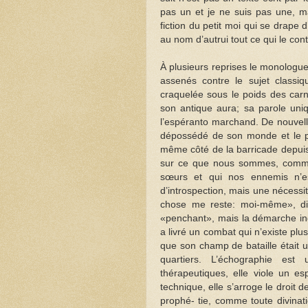
pas un et je ne suis pas une, ma
fiction du petit moi qui se drape d
au nom d’autrui tout ce qui le cont
À plusieurs reprises le monologue
assenés contre le sujet classiq
craquelée sous le poids des carn
son antique aura; sa parole uni
l’espéranto marchand. De nouvell
dépossédé de son monde et le pl
même côté de la barricade depuis q
sur ce que nous sommes, comme
sœurs et qui nos ennemis n’es
d’introspection, mais une nécessi
chose me reste: moi-même», dis
«penchant», mais la démarche in
a livré un combat qui n’existe plu
que son champ de bataille était un
quartiers. L’échographie est 
thérapeutiques, elle viole un esp
technique, elle s’arroge le droit
prophé- tie, comme toute divinatio