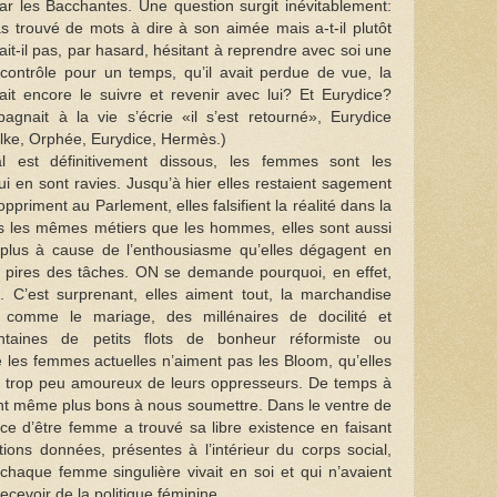
 par les Bacchantes. Une question surgit inévitablement:
s trouvé de mots à dire à son aimée mais a-t-il plutôt
ait-il pas, par hasard, hésitant à reprendre avec soi une
contrôle pour un temps, qu’il avait perdue de vue, la
ait encore le suivre et revenir avec lui? Et Eurydice?
nait à la vie s’écrie «il s’est retourné», Eurydice
lke, Orphée, Eurydice, Hermès.)
l est définitivement dissous, les femmes sont les
ui en sont ravies. Jusqu’à hier elles restaient sagement
ppriment au Parlement, elles falsifient la réalité dans la
ns les mêmes métiers que les hommes, elles sont aussi
plus à cause de l’enthousiasme qu’elles dégagent en
s pires des tâches. ON se demande pourquoi, en effet,
. C’est surprenant, elles aiment tout, la marchandise
l comme le mariage, des millénaires de docilité et
entaines de petits flots de bonheur réformiste ou
e les femmes actuelles n’aiment pas les Bloom, qu’elles
et trop peu amoureux de leurs oppresseurs. De temps à
 sont même plus bons à nous soumettre. Dans le ventre de
ce d’être femme a trouvé sa libre existence en faisant
tions données, présentes à l’intérieur du corps social,
chaque femme singulière vivait en soi et qui n’avaient
ecevoir de la politique féminine.