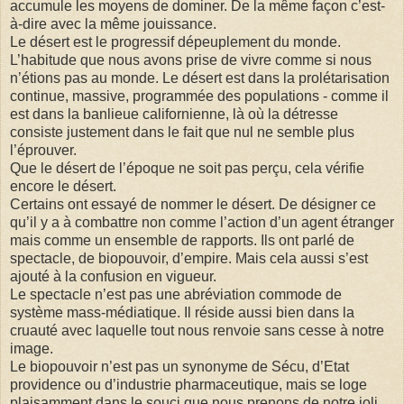
accumule les moyens de dominer. De la même façon c’est-
à-dire avec la même jouissance.
Le désert est le progressif dépeuplement du monde.
L’habitude que nous avons prise de vivre comme si nous
n’étions pas au monde. Le désert est dans la prolétarisation
continue, massive, programmée des populations - comme il
est dans la banlieue californienne, là où la détresse
consiste justement dans le fait que nul ne semble plus
l’éprouver.
Que le désert de l’époque ne soit pas perçu, cela vérifie
encore le désert.
Certains ont essayé de nommer le désert. De désigner ce
qu’il y a à combattre non comme l’action d’un agent étranger
mais comme un ensemble de rapports. Ils ont parlé de
spectacle, de biopouvoir, d’empire. Mais cela aussi s’est
ajouté à la confusion en vigueur.
Le spectacle n’est pas une abréviation commode de
système mass-médiatique. Il réside aussi bien dans la
cruauté avec laquelle tout nous renvoie sans cesse à notre
image.
Le biopouvoir n’est pas un synonyme de Sécu, d’Etat
providence ou d’industrie pharmaceutique, mais se loge
plaisamment dans le souci que nous prenons de notre joli