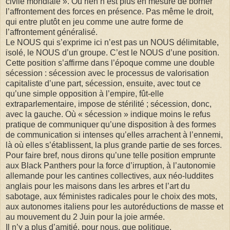
civile mondiale ». Où rien n’est plus en mesure de borner
l’affrontement des forces en présence. Pas même le droit,
qui entre plutôt en jeu comme une autre forme de
l’affrontement généralisé.
Le NOUS qui s’exprime ici n’est pas un NOUS délimitable,
isolé, le NOUS d’un groupe. C’est le NOUS d’une position.
Cette position s’affirme dans l’époque comme une double
sécession : sécession avec le processus de valorisation
capitaliste d’une part, sécession, ensuite, avec tout ce
qu’une simple opposition à l’empire, fût-elle
extraparlementaire, impose de stérilité ; sécession, donc,
avec la gauche. Où « sécession » indique moins le refus
pratique de communiquer qu’une disposition à des formes
de communication si intenses qu’elles arrachent à l’ennemi,
là où elles s’établissent, la plus grande partie de ses forces.
Pour faire bref, nous dirons qu’une telle position emprunte
aux Black Panthers pour la force d’irruption, à l’autonomie
allemande pour les cantines collectives, aux néo-luddites
anglais pour les maisons dans les arbres et l’art du
sabotage, aux féministes radicales pour le choix des mots,
aux autonomes italiens pour les autoréductions de masse et
au mouvement du 2 Juin pour la joie armée.
Il n’y a plus d’amitié, pour nous, que politique.