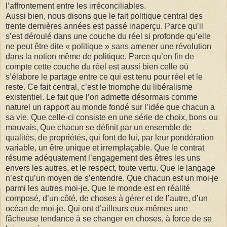
l’affrontement entre les irréconciliables.
Aussi bien, nous disons que le fait politique central des
trente dernières années est passé inaperçu. Parce qu’il
s’est déroulé dans une couche du réel si profonde qu’elle
ne peut être dite « politique » sans amener une révolution
dans la notion même de politique. Parce qu’en fin de
compte cette couche du réel est aussi bien celle où
s’élabore le partage entre ce qui est tenu pour réel et le
reste. Ce fait central, c’est le triomphe du libéralisme
existentiel. Le fait que l’on admette désormais comme
naturel un rapport au monde fondé sur l’idée que chacun a
sa vie. Que celle-ci consiste en une série de choix, bons ou
mauvais, Que chacun se définit par un ensemble de
qualités, de propriétés, qui font de lui, par leur pondération
variable, un être unique et irremplaçable. Que le contrat
résume adéquatement l’engagement des êtres les uns
envers les autres, et le respect, toute vertu. Que le langage
n’est qu’un moyen de s’entendre. Que chacun est un moi-je
parmi les autres moi-je. Que le monde est en réalité
composé, d’un côté, de choses à gérer et de l’autre, d’un
océan de moi-je. Qui ont d’ailleurs eux-mêmes une
fâcheuse tendance à se changer en choses, à force de se