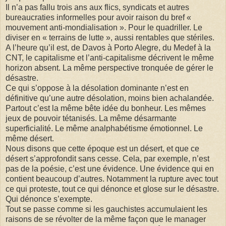
Il n’a pas fallu trois ans aux flics, syndicats et autres
bureaucraties informelles pour avoir raison du bref «
mouvement anti-mondialisation ». Pour le quadriller. Le
diviser en « terrains de lutte », aussi rentables que stériles.
A l’heure qu’il est, de Davos à Porto Alegre, du Medef à la
CNT, le capitalisme et l’anti-capitalisme décrivent le même
horizon absent. La même perspective tronquée de gérer le
désastre.
Ce qui s’oppose à la désolation dominante n’est en
définitive qu’une autre désolation, moins bien achalandée.
Partout c’est la même bête idée du bonheur. Les mêmes
jeux de pouvoir tétanisés. La même désarmante
superficialité. Le même analphabétisme émotionnel. Le
même désert.
Nous disons que cette époque est un désert, et que ce
désert s’approfondit sans cesse. Cela, par exemple, n’est
pas de la poésie, c’est une évidence. Une évidence qui en
contient beaucoup d’autres. Notamment la rupture avec tout
ce qui proteste, tout ce qui dénonce et glose sur le désastre.
Qui dénonce s’exempte.
Tout se passe comme si les gauchistes accumulaient les
raisons de se révolter de la même façon que le manager