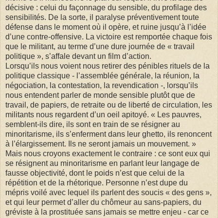
décisive : celui du façonnage du sensible, du profilage des
sensibilités. De la sorte, il paralyse préventivement toute
défense dans le moment où il opère, et ruine jusqu’à l’idée
d’une contre-offensive. La victoire est remportée chaque fois
que le militant, au terme d’une dure journée de « travail
politique », s’affale devant un film d’action.
Lorsqu’ils nous voient nous retirer des pénibles rituels de la
politique classique - l’assemblée générale, la réunion, la
négociation, la contestation, la revendication -, lorsqu’ils
nous entendent parler de monde sensible plutôt que de
travail, de papiers, de retraite ou de liberté de circulation, les
militants nous regardent d’un oeil apitoyé. « Les pauvres,
semblent-ils dire, ils sont en train de se résigner au
minoritarisme, ils s’enferment dans leur ghetto, ils renoncent
à l’élargissement. Ils ne seront jamais un mouvement. »
Mais nous croyons exactement le contraire : ce sont eux qui
se résignent au minoritarisme en parlant leur langage de
fausse objectivité, dont le poids n’est que celui de la
répétition et de la rhétorique. Personne n’est dupe du
mépris voilé avec lequel ils parlent des soucis « des gens »,
et qui leur permet d’aller du chômeur au sans-papiers, du
gréviste à la prostituée sans jamais se mettre enjeu - car ce