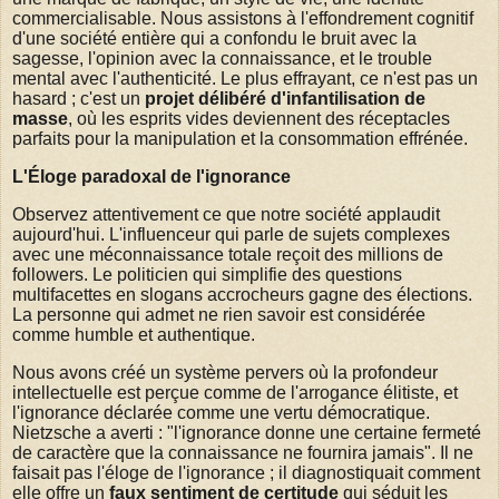
commercialisable. Nous assistons à l'effondrement cognitif
d'une société entière qui a confondu le bruit avec la
sagesse, l'opinion avec la connaissance, et le trouble
mental avec l'authenticité. Le plus effrayant, ce n'est pas un
hasard ; c'est un
projet délibéré d'infantilisation de
masse
, où les esprits vides deviennent des réceptacles
parfaits pour la manipulation et la consommation effrénée.
L'Éloge paradoxal de l'ignorance
Observez attentivement ce que notre société applaudit
aujourd'hui. L'influenceur qui parle de sujets complexes
avec une méconnaissance totale reçoit des millions de
followers. Le politicien qui simplifie des questions
multifacettes en slogans accrocheurs gagne des élections.
La personne qui admet ne rien savoir est considérée
comme humble et authentique.
Nous avons créé un système pervers où la profondeur
intellectuelle est perçue comme de l'arrogance élitiste, et
l'ignorance déclarée comme une vertu démocratique.
Nietzsche a averti : "l'ignorance donne une certaine fermeté
de caractère que la connaissance ne fournira jamais". Il ne
faisait pas l'éloge de l'ignorance ; il diagnostiquait comment
elle offre un
faux sentiment de certitude
qui séduit les