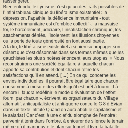
laisser gérer.
Bien entendu, le cynisme n’est qu’un des traits possibles de
l’infini tableau clinique du libéralisme existentiel : la
dépression, l’apathie, la déficience immunitaire - tout
système immunitaire est d’emblée collectif -, la mauvaise
foi, le harcèlement judiciaire, l’insatisfaction chronique, les
attachements déniés, l’isolement, les illusions citoyennes
ou la perte de toute générosité en font aussi partie.
A la fin, le libéralisme existentiel a si bien su propager son
désert que c’est désormais dans ses termes mêmes que les
gauchistes les plus sincères énoncent leurs utopies. « Nous
reconstruirons une société égalitaire à laquelle chacun
apporte sa contribution et dont chacun retire les
satisfactions qu’il en attend. [ ... ] En ce qui concerne les
envies individuelles, il pourrait être égalitaire que chacun
consomme à mesure des efforts qu’il est prêt à fournir. Là
encore il faudra redéfinir le mode d’évaluation de l’effort
fourni par chacun », écrivent les organisateurs du Village
alternatif, anticapitaliste et anti-guerre contre le G 8 d’Evian
dans un texte intitulé Quand on aura aboli le capitalisme et
le salariat ! Car c’est là une clef du triomphe de l’empire :
parvenir à tenir dans l’ombre, à entourer de silence le terrain
même où il manoeuvre le plan sur lequel il livre la bataille