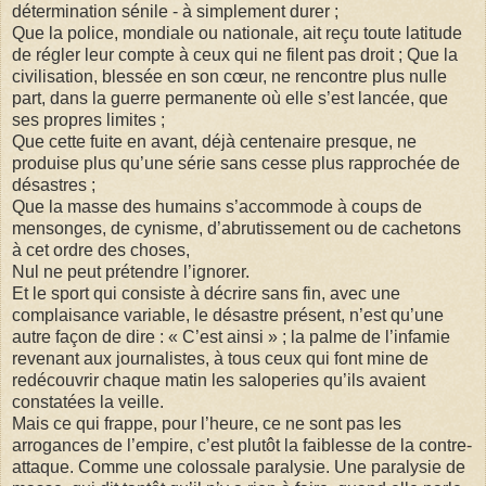
détermination sénile - à simplement durer ;
Que la police, mondiale ou nationale, ait reçu toute latitude
de régler leur compte à ceux qui ne filent pas droit ; Que la
civilisation, blessée en son cœur, ne rencontre plus nulle
part, dans la guerre permanente où elle s’est lancée, que
ses propres limites ;
Que cette fuite en avant, déjà centenaire presque, ne
produise plus qu’une série sans cesse plus rapprochée de
désastres ;
Que la masse des humains s’accommode à coups de
mensonges, de cynisme, d’abrutissement ou de cachetons
à cet ordre des choses,
Nul ne peut prétendre l’ignorer.
Et le sport qui consiste à décrire sans fin, avec une
complaisance variable, le désastre présent, n’est qu’une
autre façon de dire : « C’est ainsi » ; la palme de l’infamie
revenant aux journalistes, à tous ceux qui font mine de
redécouvrir chaque matin les saloperies qu’ils avaient
constatées la veille.
Mais ce qui frappe, pour l’heure, ce ne sont pas les
arrogances de l’empire, c’est plutôt la faiblesse de la contre-
attaque. Comme une colossale paralysie. Une paralysie de