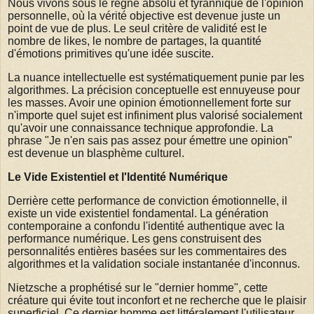
Nous vivons sous le règne absolu et tyrannique de l'opinion
personnelle, où la vérité objective est devenue juste un
point de vue de plus. Le seul critère de validité est le
nombre de likes, le nombre de partages, la quantité
d'émotions primitives qu'une idée suscite.
La nuance intellectuelle est systématiquement punie par les
algorithmes. La précision conceptuelle est ennuyeuse pour
les masses. Avoir une opinion émotionnellement forte sur
n'importe quel sujet est infiniment plus valorisé socialement
qu'avoir une connaissance technique approfondie. La
phrase "Je n'en sais pas assez pour émettre une opinion"
est devenue un blasphème culturel.
Le Vide Existentiel et l'Identité Numérique
Derrière cette performance de conviction émotionnelle, il
existe un vide existentiel fondamental. La génération
contemporaine a confondu l'identité authentique avec la
performance numérique. Les gens construisent des
personnalités entières basées sur les commentaires des
algorithmes et la validation sociale instantanée d'inconnus.
Nietzsche a prophétisé sur le "dernier homme", cette
créature qui évite tout inconfort et ne recherche que le plaisir
superficiel. Ce dernier homme est littéralement l'utilisateur