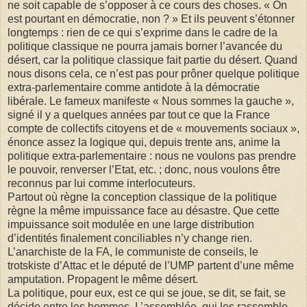
ne soit capable de s’opposer à ce cours des choses. « On
est pourtant en démocratie, non ? » Et ils peuvent s’étonner
longtemps : rien de ce qui s’exprime dans le cadre de la
politique classique ne pourra jamais borner l’avancée du
désert, car la politique classique fait partie du désert. Quand
nous disons cela, ce n’est pas pour prôner quelque politique
extra-parlementaire comme antidote à la démocratie
libérale. Le fameux manifeste « Nous sommes la gauche »,
signé il y a quelques années par tout ce que la France
compte de collectifs citoyens et de « mouvements sociaux »,
énonce assez la logique qui, depuis trente ans, anime la
politique extra-parlementaire : nous ne voulons pas prendre
le pouvoir, renverser l’Etat, etc. ; donc, nous voulons être
reconnus par lui comme interlocuteurs.
Partout où règne la conception classique de la politique
règne la même impuissance face au désastre. Que cette
impuissance soit modulée en une large distribution
d’identités finalement conciliables n’y change rien.
L’anarchiste de la FA, le communiste de conseils, le
trotskiste d’Attac et le député de l’UMP partent d’une même
amputation. Propagent le même désert.
La politique, pour eux, est ce qui se joue, se dit, se fait, se
décide entre les hommes. L’assemblée, qui les rassemble