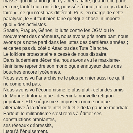
masse, qui dit tantôt qu’il n’y a rien à faire, quand elle parle
encore, tantôt qui concède, poussée à bout, qu’ « il y a tant à
faire » - ce qui n’est pas différent. Puis, en marge de cette
paralysie, le « il faut bien faire quelque chose, n’importe
quoi » des activistes.
Seattle, Prague, Gênes, la lutte contre les OGM ou le
mouvement des chômeurs, nous avons pris notre part, nous
avons pris notre parti dans les luttes des dernières années ;
et certes pas du côté d’Attac ou des Tute Bianche.
Le folklore protestataire a cessé de nous distraire.
Dans la dernière décennie, nous avons vu le marxisme-
léninisme reprendre son monologue ennuyeux dans des
bouches encore lycéennes.
Nous avons vu l’anarchisme le plus pur nier aussi ce qu’il
ne comprend pas.
Nous avons vu l’économisme le plus plat - celui des amis
du Monde diplomatique - devenir la nouvelle religion
populaire. Et le négrisme s’imposer comme unique
alternative à la déroute intellectuelle de la gauche mondiale.
Partout, le militantisme s’est remis à édifier ses
constructions branlantes,
ses réseaux dépressifs,
jusqu’à l’épuisement.